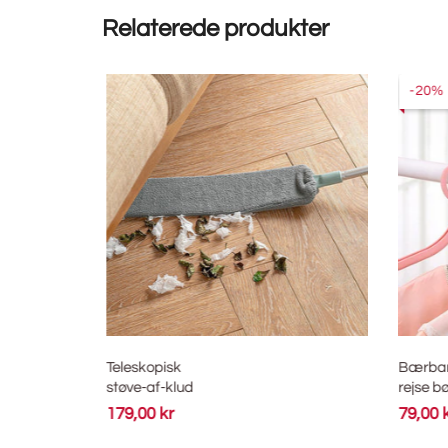
Relaterede produkter
-20%
Teleskopisk
Bærbar
støve-af-klud
rejse bøj
179,00 kr
79,00 k