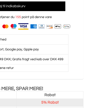
føj til indkøbskurv
tjener du
155
point på denne vare
rhed
ort, Google pay, Gpple pay
49 DKK; Gratis fragt ved køb over DKK 499
ene retur
 MERE, SPAR MERE!
Rabat
5%
Rabat