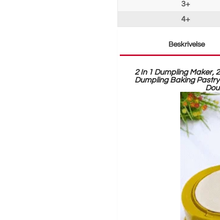
3+
4+
Beskrivelse
2 In 1 Dumpling Maker, 
Dumpling Baking Pastry
Dou