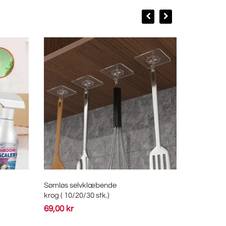
-35%
Sømløs selvklæbende
Engangs væ
krog ( 10/20/30 stk.)
toiletrensn
69,00 kr
129,00 kr