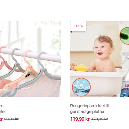
-33%
e
Rengøringsmiddel til
ler
genstridige pletter
r
119,99 kr
99,99 kr
179,99 kr