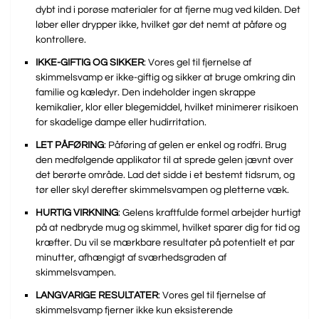
dybt ind i porøse materialer for at fjerne mug ved kilden. Det
løber eller drypper ikke, hvilket gør det nemt at påføre og
kontrollere.
IKKE-GIFTIG OG SIKKER
: Vores gel til fjernelse af
skimmelsvamp er ikke-giftig og sikker at bruge omkring din
familie og kæledyr. Den indeholder ingen skrappe
kemikalier, klor eller blegemiddel, hvilket minimerer risikoen
for skadelige dampe eller hudirritation.
LET PÅFØRING
: Påføring af gelen er enkel og rodfri. Brug
den medfølgende applikator til at sprede gelen jævnt over
det berørte område. Lad det sidde i et bestemt tidsrum, og
tør eller skyl derefter skimmelsvampen og pletterne væk.
HURTIG
VIRKNING
: Gelens kraftfulde formel arbejder hurtigt
på at nedbryde mug og skimmel, hvilket sparer dig for tid og
kræfter. Du vil se mærkbare resultater på potentielt et par
minutter, afhængigt af sværhedsgraden af ​​
skimmelsvampen.
LANGVARIGE RESULTATER
: Vores gel til fjernelse af
skimmelsvamp fjerner ikke kun eksisterende