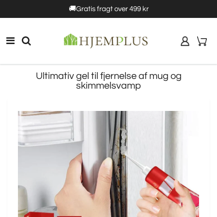
5%rabat
🚚Gratis fragt over 499 kr
10% rabat
Ultimativ gel til fjernelse af mug og
skimmelsvamp