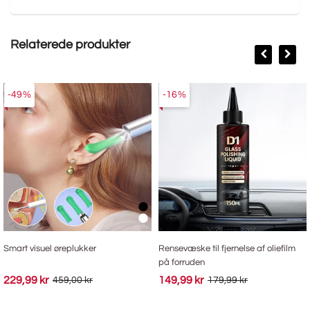
Relaterede produkter
-49%
-16%
Smart visuel øreplukker
Rensevæske til fjernelse af oliefilm
på forruden
229,99 kr
149,99 kr
459,00 kr
179,99 kr