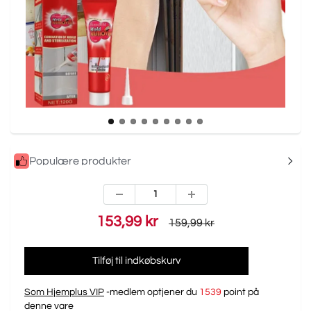
Populære produkter
153,99 kr
159,99 kr
Tilføj til indkøbskurv
Som Hjemplus VIP
-medlem optjener du
1539
point på
denne vare