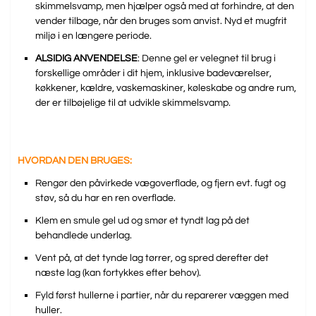
skimmelsvamp, men hjælper også med at forhindre, at den
vender tilbage, når den bruges som anvist. Nyd et mugfrit
miljø i en længere periode.
ALSIDIG ANVENDELSE
: Denne gel er velegnet til brug i
forskellige områder i dit hjem, inklusive badeværelser,
køkkener, kældre, vaskemaskiner, køleskabe og andre rum,
der er tilbøjelige til at udvikle skimmelsvamp.
HVORDAN DEN BRUGES:
Rengør den påvirkede vægoverflade, og fjern evt. fugt og
støv, så du har en ren overflade.
Klem en smule gel ud og smør et tyndt lag på det
behandlede underlag.
Vent på, at det tynde lag tørrer, og spred derefter det
næste lag (kan fortykkes efter behov).
Fyld først hullerne i partier, når du reparerer væggen med
huller.