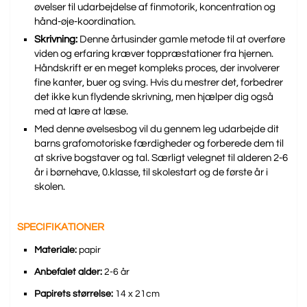
øvelser til udarbejdelse af finmotorik, koncentration og
hånd-øje-koordination.
Skrivning:
Denne årtusinder gamle metode til at overføre
viden og erfaring kræver toppræstationer fra hjernen.
Håndskrift er en meget kompleks proces, der involverer
fine kanter, buer og sving. Hvis du mestrer det, forbedrer
det ikke kun flydende skrivning, men hjælper dig også
med at lære at læse.
Med denne øvelsesbog vil du gennem leg udarbejde dit
barns grafomotoriske færdigheder og forberede dem til
at skrive bogstaver og tal. Særligt velegnet til alderen 2-6
år i børnehave, 0.klasse, til skolestart og de første år i
skolen.
SPECIFIKATIONER
Materiale:
papir
Anbefalet alder:
2-6 år
Papirets størrelse:
14 x 21cm