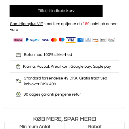
Tilføj til indkøbskurv
Som Hjemplus VIP
-medlem optjener du
169
point på denne
vare
Betal med 100% sikkerhed
Klarna, Paypal, Kreditkort, Google pay, Gpple pay
Standard forsendelse 49 DKK; Gratis fragt ved
køb over DKK 499
30 dages garanti pengene retur
KØB MERE, SPAR MERE!
Minimum Antal
Rabat