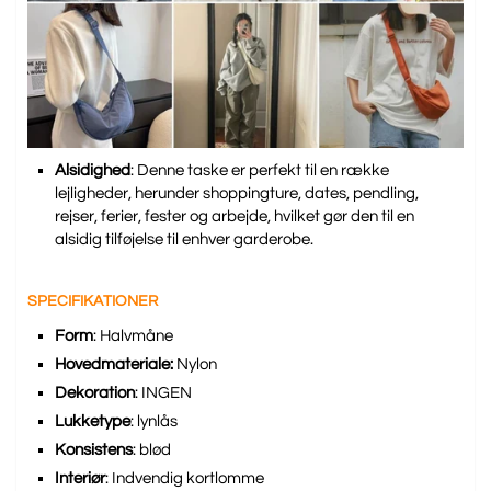
Alsidighed
: Denne taske er perfekt til en række
lejligheder, herunder shoppingture, dates, pendling,
rejser, ferier, fester og arbejde, hvilket gør den til en
alsidig tilføjelse til enhver garderobe.
SPECIFIKATIONER
Form
: Halvmåne
Hovedmateriale:
Nylon
Dekoration
: INGEN
Lukketype
: lynlås
Konsistens
: blød
Interiør
: Indvendig kortlomme