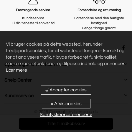
Fremragende service
Forsendelse og returnering
Kundeservice
Forsendelse med den hurtigste
Til din tjeneste til enhver tid
hastighed
Penge tilbage garanti
Vi bruger cookies på dette websted, herunder
tredjepartscookies, for at webstedet fungerer korrekt og
for at analysere trafik, tilbyde forbedret funktionalitet,
sociale mediefunktioner og tilpasse indhold og annoncer.
Oplysninger Om Virksomheden
Lær mere
Shelp Center
Kundeservice
© 2026 Copyright by
hjemplus-dk
Samtykkepræferencer >
Tilføj til indkøbskurv