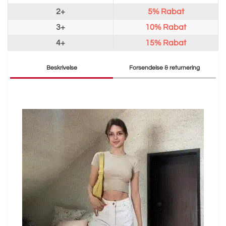
2+
5%
Rabat
3+
10%
Rabat
4+
15%
Rabat
Beskrivelse
Forsendelse & returnering