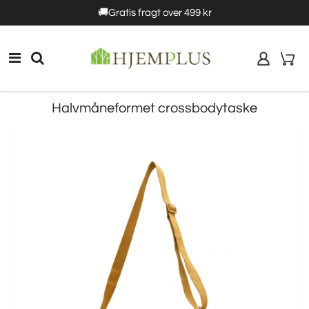
Få
5%rabat
over 2+ | Få
🚚Gratis fragt over 499 kr
10% rabat
over 3+ | Få 15% rabat over 4+
Halvmåneformet crossbodytaske