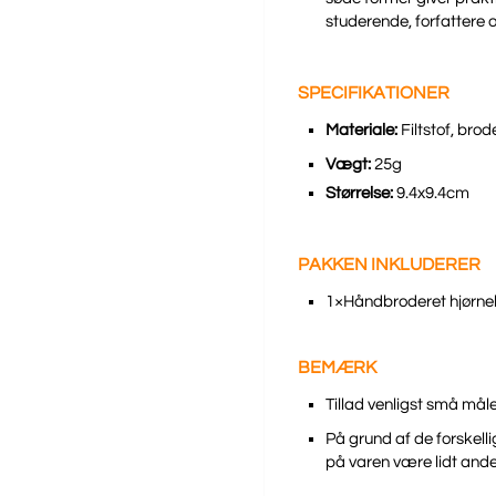
studerende, forfattere
SPECIFIKATIONER
Materiale:
Filtstof, bro
Vægt:
25g
Størrelse:
9.4x9.4cm
PAKKEN INKLUDERER
1×Håndbroderet hjør
BEMÆRK
Tillad venligst små mål
På grund af de forskelli
på varen være lidt ander