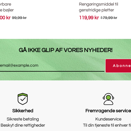
e
Rengøringsmiddel til
ler
genstridige pletter
r
119,99 kr
99,99 kr
179,99 kr
GÅ IKKE GLIP AF VORES NYHEDER!
Abonne
Sikkerhed
Fremragende servic
Sikreste betaling
Kundeservice
Beskyt dine rettigheder
Til din tjeneste til enhver t