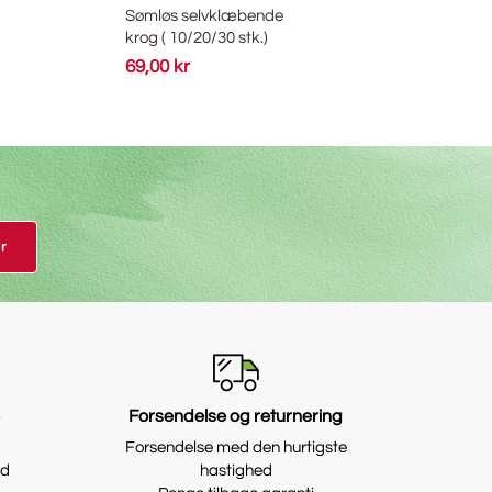
Sømløs selvklæbende
Engangs væ
krog ( 10/20/30 stk.)
toiletrensn
69,00 kr
129,00 kr
r
e
Forsendelse og returnering
Forsendelse med den hurtigste
id
hastighed