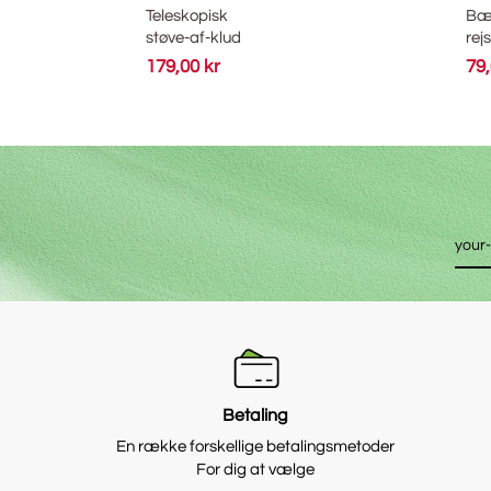
Teleskopisk
Bærbar
støve-af-klud
rejse bøj
179,00 kr
79,00 k
Betaling
En række forskellige betalingsmetoder
For dig at vælge