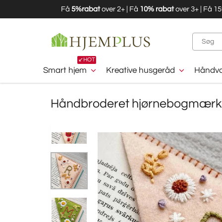
Få
5%rabat
over 2+ | Få
10% rabat
over 3+ | Få 1
↙️HOT
Smart hjem
Kreative husgeråd
Håndvæ
Håndbroderet hjørnebogmær