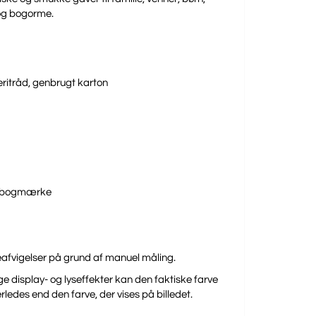
 og bogorme.
deritråd, genbrugt karton
nebogmærke
eafvigelser på grund af manuel måling.
ge display- og lyseffekter kan den faktiske farve
ledes end den farve, der vises på billedet.