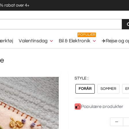
5% rabat over 4+
POPULÆR
rktøj
Valentinsdag
Bil & Elektronik
✈️Rejse og 
ke
STYLE :
FORÅR
SOMMER
E
Populære produkter