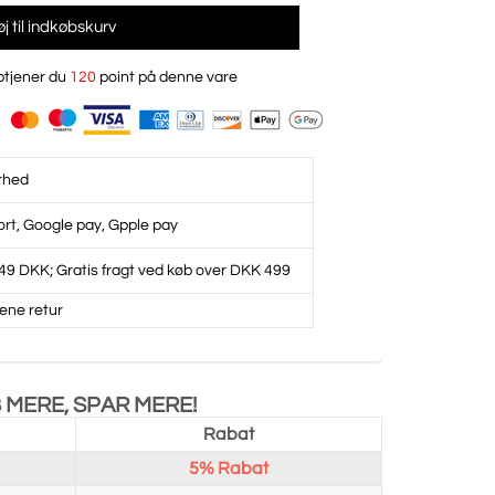
føj til indkøbskurv
tjener du
120
point på denne vare
rhed
ort, Google pay, Gpple pay
49 DKK; Gratis fragt ved køb over DKK 499
ene retur
 MERE, SPAR MERE!
Rabat
5%
Rabat