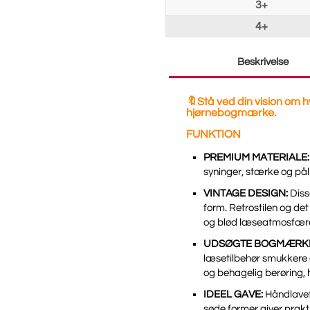
3+
4+
Beskrivelse
🔖Stå ved din vision om
hjørnebogmærke.
FUNKTION
PREMIUM MATERIALE:
syninger, stærke og pålid
VINTAGE DESIGN:
Diss
form. Retrostilen og det
og blød læseatmosfære
UDSØGTE BOGMÆRK
læsetilbehør smukkere 
og behagelig berøring, 
IDEEL GAVE:
Håndlavet 
søde former giver prakti