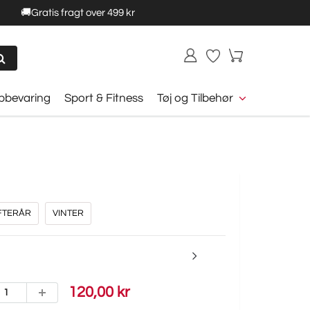
🚚Gratis fragt over 499 kr
opbevaring
Sport & Fitness
Tøj og Tilbehør
FTERÅR
VINTER
120,00 kr