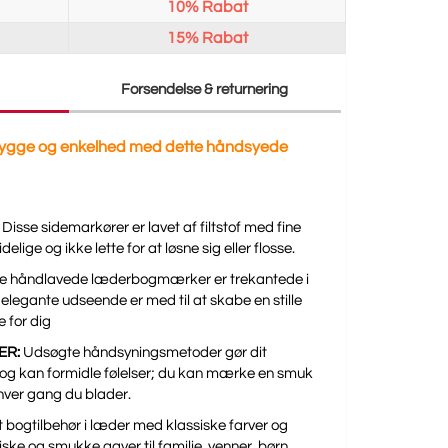
10%
Rabat
15%
Rabat
Forsendelse & returnering
 hygge og enkelhed med dette håndsyede
Disse sidemarkører er lavet af filtstof med fine
elige og ikke lette for at løsne sig eller flosse.
e håndlavede læderbogmærker er trekantede i
 elegante udseende er med til at skabe en stille
 for dig
ER:
Udsøgte håndsyningsmetoder gør dit
og kan formidle følelser; du kan mærke en smuk
hver gang du blader.
bogtilbehør i læder med klassiske farver og
ske og smukke gaver til familie, venner, børn,