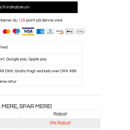
føj til indkøbskurv
tjener du
128
point på denne vare
rhed
ort, Google pay, Gpple pay
49 DKK; Gratis fragt ved køb over DKK 499
ene retur
 MERE, SPAR MERE!
Rabat
5%
Rabat