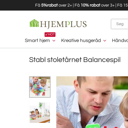
Få
5%rabat
over 2+ | Få
10% rabat
over 3+ | Få 1
↙️HOT
Smart hjem
Kreative husgeråd
Håndvæ
Stabl stoletårnet Balancespil