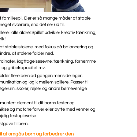
ovt familiespil. Der er så mange måder at stable
 meget sværere, end det ser ud til.
llere i alle aldre! Spillet udvikler kreativ tænkning,
ik!
d at stable stolene, med fokus på balancering og
hindre, at stolene falder ned.
rdinater, iagttagelsesevne, tænkning, fornemme
er og gribekapacitet mv.
older flere børn ad gangen mens de leger,
ikation og logik mellem spillere. Passer til
gerum, skoler, rejser og andre børnevenlige
og muntert element til dit barns fester og
ikse og matche farver eller bytte med venner og
jelig festoplevelse
stgave til børn.
il at omgås børn og forbedrer den