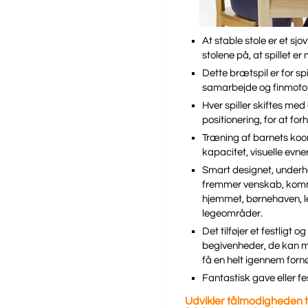
At stable stole er et sj
stolene på, at spillet er
Dette brætspil er for spi
samarbejde og finmotor
Hver spiller skiftes me
positionering, for at for
Træning af barnets koo
kapacitet, visuelle evn
Smart designet, underh
fremmer venskab, kommun
hjemmet, børnehaven, le
legeområder.
Det tilføjer et festligt 
begivenheder, de kan m
få en helt igennem fornø
Fantastisk gave eller fe
Udvikler tålmodigheden t