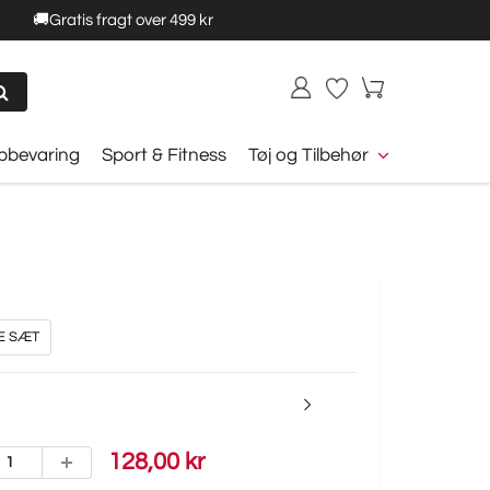
🚚Gratis fragt over 499 kr
opbevaring
Sport & Fitness
Tøj og Tilbehør
E SÆT
128,00 kr