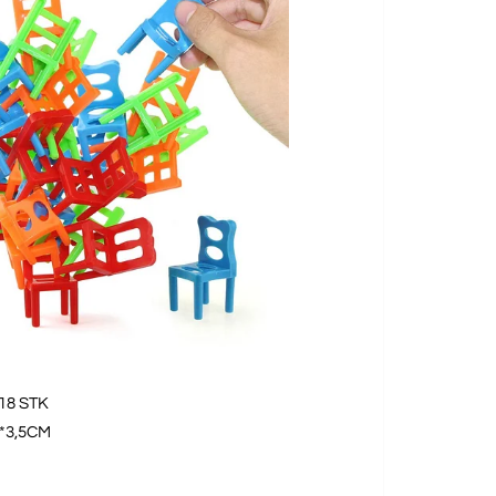
× 18 STK
5*3,5CM