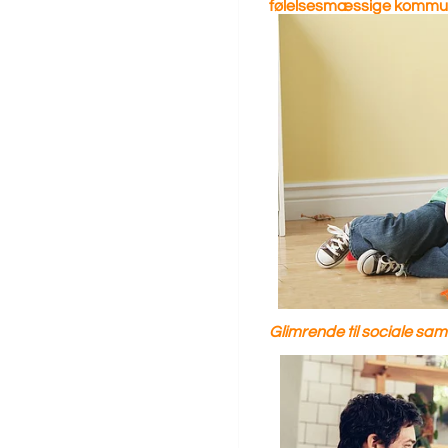
følelsesmæssige kommun
Glimrende til sociale sa