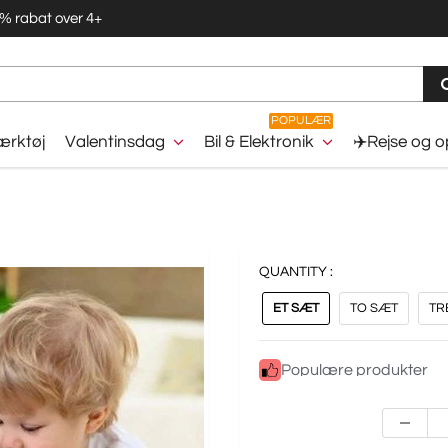
5% rabat over 4+
POPULÆR
rktøj
Valentinsdag
Bil & Elektronik
✈️Rejse og 
QUANTITY :
ET SÆT
TO SÆT
TR
Populære produkter