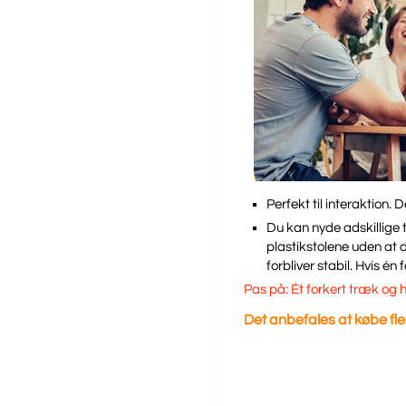
Perfekt til interaktion.
Du kan nyde adskillige t
plastikstolene uden at de
forbliver stabil. Hvis é
Pas på: Ét forkert træk og h
Det anbefales at købe flere