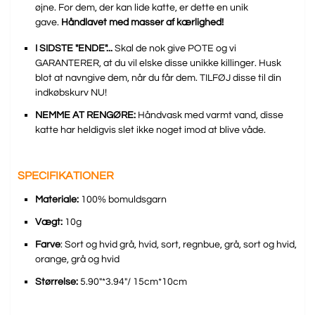
øjne. For dem, der kan lide katte, er dette en unik
gave.
Håndlavet med masser af kærlighed!
I SIDSTE "ENDE"...
Skal de nok give POTE og vi
GARANTERER, at du vil elske disse unikke killinger. Husk
blot at navngive dem, når du får dem. TILFØJ disse til din
indkøbskurv NU!
NEMME AT RENGØRE:
Håndvask med varmt vand, disse
katte har heldigvis slet ikke noget imod at blive våde.
SPECIFIKATIONER
Materiale:
100% bomuldsgarn
Vægt:
10g
Farve
: Sort og hvid grå, hvid, sort, regnbue, grå, sort og hvid,
orange, grå og hvid
Størrelse:
5.90"*3.94"/ 15cm*10cm