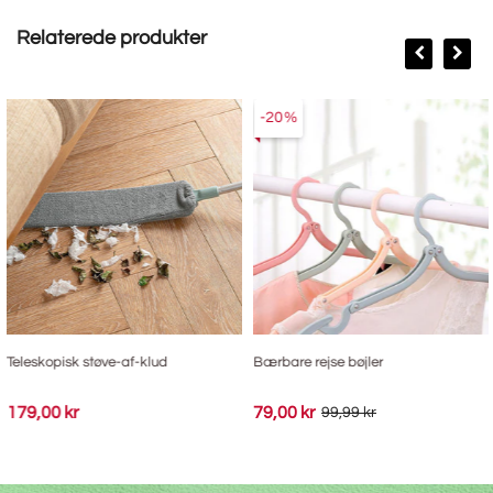
Relaterede produkter
-20%
Teleskopisk støve-af-klud
Bærbare rejse bøjler
179,00 kr
79,00 kr
99,99 kr