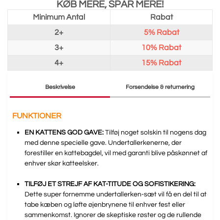
KØB MERE, SPAR MERE!
Minimum Antal
Rabat
2+
5%
Rabat
3+
10%
Rabat
4+
15%
Rabat
Beskrivelse
Forsendelse & returnering
FUNKTIONER
EN KATTENS GOD GAVE:
Tilføj noget solskin til nogens dag
med denne specielle gave. Undertallerkenerne, der
forestiller en kattebagdel, vil med garanti blive påskønnet af
enhver skør katteelsker.
TILFØJ ET STREJF AF KAT-TITUDE OG SOFISTIKERING:
Dette super fornemme undertallerken-sæt vil få en del til at
tabe kæben og løfte øjenbrynene til enhver fest eller
sammenkomst. Ignorer de skeptiske røster og de rullende