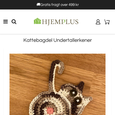
5%rabat
🚚Gratis fragt over 499 kr
10% rabat
Kattebagdel Undertallerkener