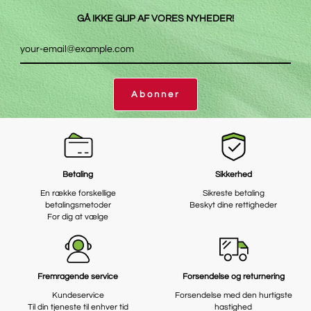
GÅ IKKE GLIP AF VORES NYHEDER!
Abonner
Betaling
Sikkerhed
En række forskellige
Sikreste betaling
betalingsmetoder
Beskyt dine rettigheder
For dig at vælge
Fremragende service
Forsendelse og returnering
Kundeservice
Forsendelse med den hurtigste
Til din tjeneste til enhver tid
hastighed