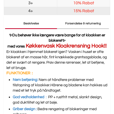
3+
10%
Rabat
4+
15%
Rabat
Beskrivelse
Forsendelse & returnering
✨Du behøver ikke længere være bange for at kloakken er
blokeret✨
Køkkenvask Kloakrensning Hook!!
med vores
Er kloakken i hjemmet blokeret igen? Vasken i huset er ofte
blokeret af en masse hår, fint knækkede grøntsagsblade, og
det er svært at rengøre. Prøv denne rørrenser, let at betjene,
let at bruge.
FUNKTIONER：
Nem betjening:
Nem at håndtere problemer med
tilstopning af kloakker.Hårene og bladene kan hakkes ud
med et let tryk på håndtaget.
God vedholdenhed
：
PP + rustfrit metal, slankt design,
god duktilitet og let at bøje.
Griber design :
Bedre rengøring af blokeringer med