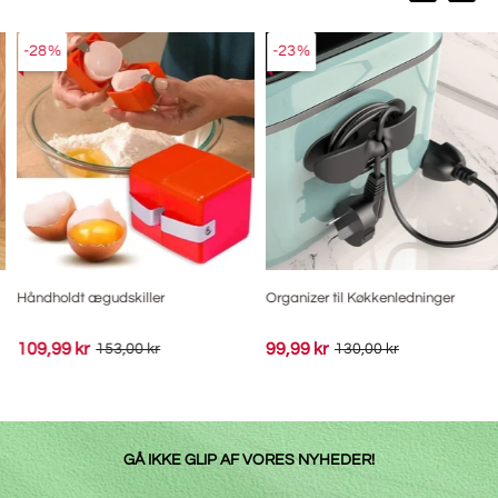
-28%
-23%
Håndholdt ægudskiller
Organizer til Køkkenledninger
109,99 kr
99,99 kr
153,00 kr
130,00 kr
GÅ IKKE GLIP AF VORES NYHEDER!