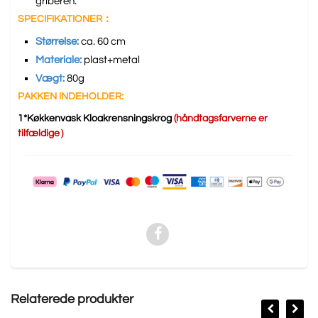
griberen.
SPECIFIKATIONER：
Størrelse:
ca. 60 cm
Materiale:
plast+metal
Vægt:
80g
PAKKEN INDEHOLDER:
1*Køkkenvask Kloakrensningskrog
(håndtagsfarverne er
tilfældige）
Relaterede produkter