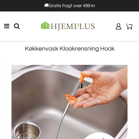
5%rabat
🚚Gratis fragt over 499 kr
10% rabat
Køkkenvask Kloakrensning Hook